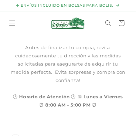
Ir
✈️ ENVÍOS INCLUIDO EN BOLSAS PARA BOLIS.
directamente
al contenido
Carrito
Antes de finalizar tu compra, revisa
cuidadosamente tu dirección y las medidas
solicitadas para asegurarte de adquirir tu
medida perfecta. ¡Evita sorpresas y compra con
confianza!
🕒
Horario de Atención
🕒 📅
Lunes a Viernes
⏰
8:00 AM - 5:00 PM
⏰
Ir
directamente
a la