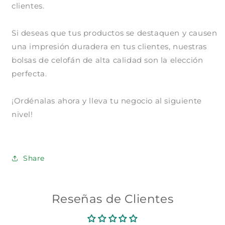
clientes.
Agrega tu producto al carrito y
elige
1
pagar con Meses sin Tarjeta.
En tu cuenta de Mercado Pago,
elige
2
Si deseas que tus productos se destaquen y causen
la cantidad de meses
y confirma.
Paga mes a mes
con saldo disponible,
una impresión duradera en tus clientes, nuestras
3
débito u otros medios.
bolsas de celofán de alta calidad son la elección
perfecta.
Crédito sujeto a aprobación.
¿Tienes dudas? Consulta nuestra
Ayuda.
¡Ordénalas ahora y lleva tu negocio al siguiente
nivel!
Share
Reseñas de Clientes