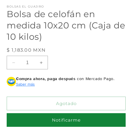
en
e
BOLSAS EL GUAJIRO
una
u
Bolsa de celofán en
ventana
v
modal
m
medida 10x20 cm (Caja de
10 kilos)
Precio
$ 1,183.00 MXN
Agotado
habitual
Reducir
Aumentar
cantidad
cantidad
para
para
Compra ahora, paga después
con Mercado Pago.
Bolsa
Bolsa
Saber más
de
de
celofán
celofán
en
en
Agotado
medida
medida
10x20
10x20
cm
cm
Notificarme
(Caja
(Caja