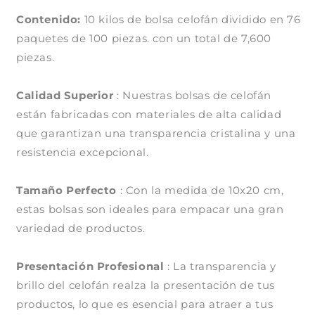
de
de
Contenido:
10
10 kilos de bolsa celofán dividido en 76
10
kilos)
kilos)
paquetes de 100 piezas. con un total de 7,600
piezas.
Calidad Superior
: Nuestras bolsas de celofán
están fabricadas con materiales de alta calidad
que garantizan una transparencia cristalina y una
resistencia excepcional.
Tamaño Perfecto
: Con la medida de 10x20 cm,
estas bolsas son ideales para empacar una gran
variedad de productos.
Compra ahora y paga a meses
Presentación Profesional
: La transparencia y
sin tarjeta de crédito
brillo del celofán realza la presentación de tus
productos, lo que es esencial para atraer a tus