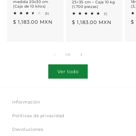
medida 20x30 cm
18
25×35 cm – Caja 10 kg
(Caja de 10 kilos)
(3
(1,700 piezas)
3
1
(3)
(1)
reseñas
reseñas
Precio
$ 1,183.00 MXN
P
$
Precio
$ 1,183.00 MXN
totales
totales
habitual
h
habitual
de
1
/
11
Ver todo
Información
Politicas de privacidad
Devoluciones