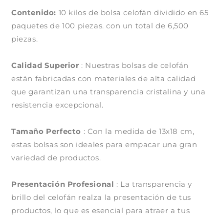
de
de
Contenido:
10 kilos de bolsa celofán dividido en 65
10
10
kilos)
kilos)
paquetes de 100 piezas. con un total de 6,500
piezas.
Calidad Superior
: Nuestras bolsas de celofán
están fabricadas con materiales de alta calidad
que garantizan una transparencia cristalina y una
resistencia excepcional.
Tamaño Perfecto
: Con la medida de 13x18 cm,
estas bolsas son ideales para empacar una gran
variedad de productos.
Compra ahora y paga a meses
Presentación Profesional
: La transparencia y
sin tarjeta de crédito
brillo del celofán realza la presentación de tus
productos, lo que es esencial para atraer a tus
Agrega tu producto al carrito y
elige