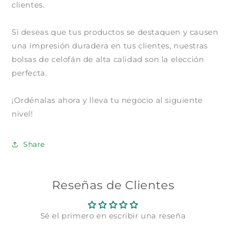
1
clientes.
pagar con Meses sin Tarjeta.
En tu cuenta de Mercado Pago,
elige
2
la cantidad de meses
y confirma.
Si deseas que tus productos se destaquen y causen
Paga mes a mes
con saldo disponible,
3
débito u otros medios.
una impresión duradera en tus clientes, nuestras
bolsas de celofán de alta calidad son la elección
Crédito sujeto a aprobación.
perfecta.
¿Tienes dudas? Consulta nuestra
Ayuda.
¡Ordénalas ahora y lleva tu negocio al siguiente
nivel!
Share
Reseñas de Clientes
Sé el primero en escribir una reseña