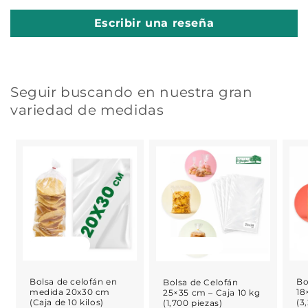
Escribir una reseña
Seguir buscando en nuestra gran
variedad de medidas
Agotado
Agotado
Bolsa de celofán en
Bo
Bolsa de Celofán
medida 20x30 cm
18
25×35 cm – Caja 10 kg
(Caja de 10 kilos)
(3
(1,700 piezas)