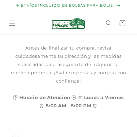
Ir
✈️ ENVÍOS INCLUIDO EN BOLSAS PARA BOLIS.
directamente
al contenido
Carrito
Antes de finalizar tu compra, revisa
cuidadosamente tu dirección y las medidas
solicitadas para asegurarte de adquirir tu
medida perfecta. ¡Evita sorpresas y compra con
confianza!
🕒
Horario de Atención
🕒 📅
Lunes a Viernes
⏰
8:00 AM - 5:00 PM
⏰
Ir
directamente
a la