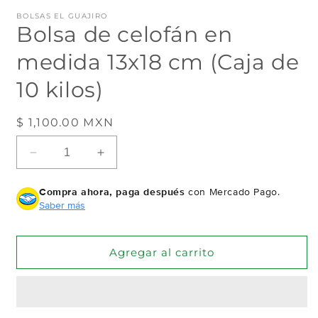
en
e
BOLSAS EL GUAJIRO
una
u
Bolsa de celofán en
ventana
v
modal
m
medida 13x18 cm (Caja de
10 kilos)
Precio
$ 1,100.00 MXN
habitual
Reducir
Aumentar
cantidad
cantidad
para
para
Compra ahora, paga después
con Mercado Pago.
Bolsa
Bolsa
Saber más
de
de
celofán
celofán
en
en
Agregar al carrito
medida
medida
13x18
13x18
cm
cm
(Caja
(Caja