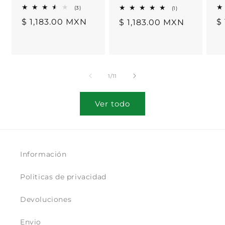
3
1
(3)
(1)
reseñas
reseñas
Precio
$ 1,183.00 MXN
P
$
Precio
$ 1,183.00 MXN
totales
totales
habitual
h
habitual
de
1
/
11
Ver todo
Información
Politicas de privacidad
Devoluciones
Envio