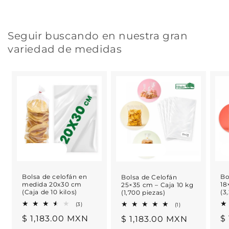
Seguir buscando en nuestra gran
variedad de medidas
Agotado
Agotado
Bolsa de celofán en
Bo
Bolsa de Celofán
medida 20x30 cm
18
25×35 cm – Caja 10 kg
(Caja de 10 kilos)
(3
(1,700 piezas)
3
1
(3)
(1)
reseñas
reseñas
Precio
$ 1,183.00 MXN
P
$
Precio
$ 1,183.00 MXN
totales
totales