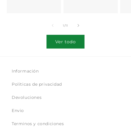
habitual
h
habitual
de
1
/
11
Ver todo
Información
Politicas de privacidad
Devoluciones
Envio
Terminos y condiciones