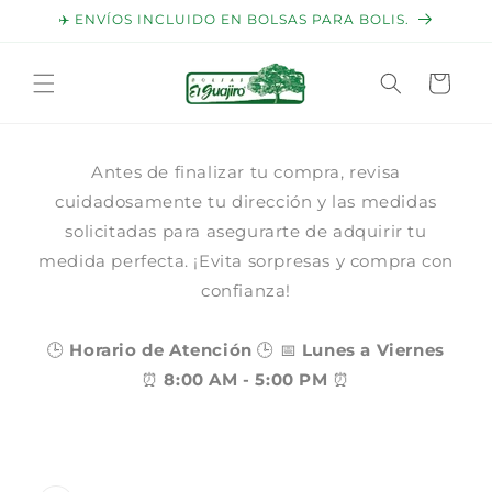
Ir
✈️ ENVÍOS INCLUIDO EN BOLSAS PARA BOLIS.
directamente
al contenido
Carrito
Antes de finalizar tu compra, revisa
cuidadosamente tu dirección y las medidas
solicitadas para asegurarte de adquirir tu
medida perfecta. ¡Evita sorpresas y compra con
confianza!
🕒
Horario de Atención
🕒 📅
Lunes a Viernes
⏰
8:00 AM - 5:00 PM
⏰
Ir
directamente
a la