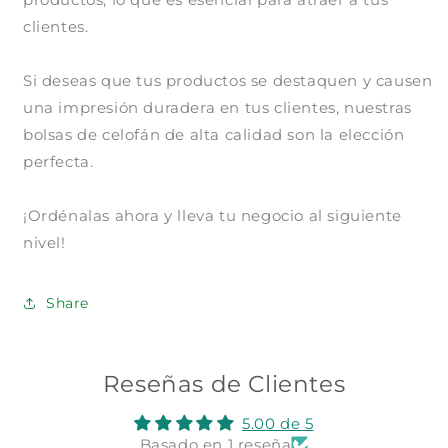
clientes.
Si deseas que tus productos se destaquen y causen
Compra ahora y paga a meses
una impresión duradera en tus clientes, nuestras
sin tarjeta de crédito
bolsas de celofán de alta calidad son la elección
perfecta.
Agrega tu producto al carrito y
elige
1
pagar con Meses sin Tarjeta.
¡Ordénalas ahora y lleva tu negocio al siguiente
En tu cuenta de Mercado Pago,
elige
2
nivel!
la cantidad de meses
y confirma.
Paga mes a mes
con saldo disponible,
3
débito u otros medios.
Share
Crédito sujeto a aprobación.
¿Tienes dudas? Consulta nuestra
Ayuda.
Reseñas de Clientes
5.00 de 5
Basado en 1 reseña