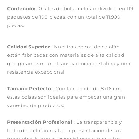
de
de
Contenido:
10
10 kilos de bolsa celofán dividido en
10
119
kilos)
kilos)
paquetes de 100 piezas. con un total de 11,900
piezas.
Calidad Superior
: Nuestras bolsas de celofán
están fabricadas con materiales de alta calidad
que garantizan una transparencia cristalina y una
resistencia excepcional.
Tamaño Perfecto
: Con la medida de 8x16 cm,
estas bolsas son ideales para empacar una gran
variedad de productos.
Presentación Profesional
: La transparencia y
brillo del celofán realza la presentación de tus
productos, lo que es esencial para atraer a tus