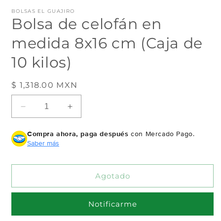
en
e
BOLSAS EL GUAJIRO
una
u
Bolsa de celofán en
ventana
v
modal
m
medida 8x16 cm (Caja de
10 kilos)
Precio
$ 1,318.00 MXN
Agotado
habitual
Reducir
Aumentar
cantidad
cantidad
para
para
Compra ahora, paga después
con Mercado Pago.
Bolsa
Bolsa
Saber más
de
de
celofán
celofán
en
en
Agotado
medida
medida
8x16
8x16
cm
cm
Notificarme
(Caja
(Caja