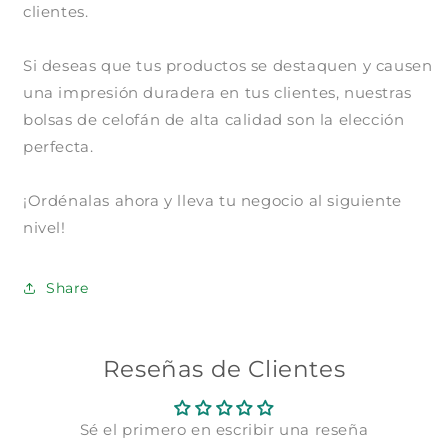
En tu cuenta de Mercado Pago,
elige
clientes.
2
la cantidad de meses
y confirma.
Paga mes a mes
con saldo disponible,
3
débito u otros medios.
Si deseas que tus productos se destaquen y causen
una impresión duradera en tus clientes, nuestras
Crédito sujeto a aprobación.
bolsas de celofán de alta calidad son la elección
¿Tienes dudas? Consulta nuestra
Ayuda.
perfecta.
¡Ordénalas ahora y lleva tu negocio al siguiente
nivel!
Share
Reseñas de Clientes
Sé el primero en escribir una reseña