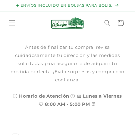
Ir
✈️ ENVÍOS INCLUIDO EN BOLSAS PARA BOLIS.
directamente
al contenido
Carrito
Antes de finalizar tu compra, revisa
cuidadosamente tu dirección y las medidas
solicitadas para asegurarte de adquirir tu
medida perfecta. ¡Evita sorpresas y compra con
confianza!
🕒
Horario de Atención
🕒 📅
Lunes a Viernes
⏰
8:00 AM - 5:00 PM
⏰
Ir
directamente
a la