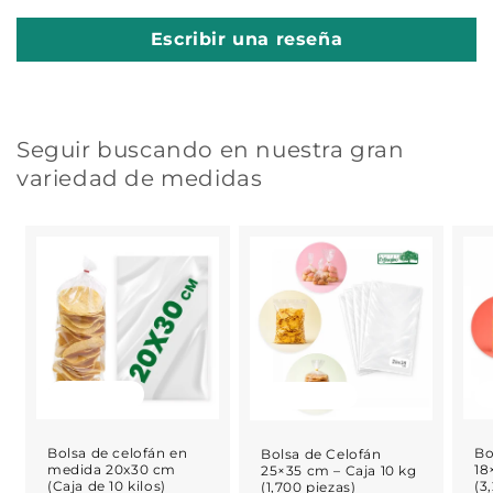
Escribir una reseña
Seguir buscando en nuestra gran
variedad de medidas
Agotado
Agotado
Bolsa de celofán en
Bo
Bolsa de Celofán
medida 20x30 cm
18
25×35 cm – Caja 10 kg
(Caja de 10 kilos)
(3
(1,700 piezas)