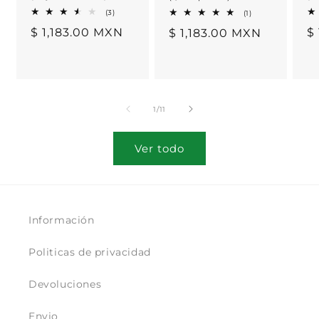
3
1
(3)
(1)
reseñas
reseñas
Precio
$ 1,183.00 MXN
P
$
Precio
$ 1,183.00 MXN
totales
totales
habitual
h
habitual
de
1
/
11
Ver todo
Información
Politicas de privacidad
Devoluciones
Envio