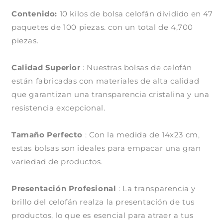
de
de
Contenido:
10
10 kilos de bolsa celofán dividido en
10
47
kilos)
kilos)
paquetes de 100 piezas. con un total de 4,700
piezas.
Calidad Superior
: Nuestras bolsas de celofán
están fabricadas con materiales de alta calidad
que garantizan una transparencia cristalina y una
resistencia excepcional.
Tamaño Perfecto
: Con la medida de 14x23 cm,
estas bolsas son ideales para empacar una gran
variedad de productos.
Compra ahora y paga a meses
sin tarjeta de crédito
Presentación Profesional
: La transparencia y
brillo del celofán realza la presentación de tus
Agrega tu producto al carrito y
elige
1
productos, lo que es esencial para atraer a tus
pagar con Meses sin Tarjeta.