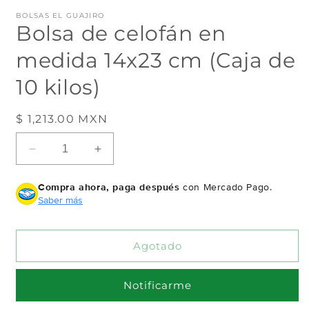
en
e
BOLSAS EL GUAJIRO
una
u
Bolsa de celofán en
ventana
v
modal
m
medida 14x23 cm (Caja de
10 kilos)
Precio
$ 1,213.00 MXN
Agotado
habitual
Reducir
Aumentar
cantidad
cantidad
para
para
Compra ahora, paga después
con Mercado Pago.
Bolsa
Bolsa
Saber más
de
de
celofán
celofán
en
en
Agotado
medida
medida
14x23
14x23
cm
cm
Notificarme
(Caja
(Caja