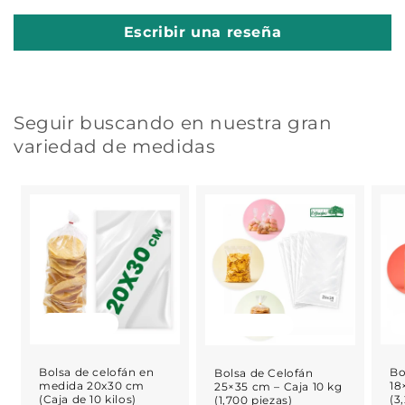
Escribir una reseña
Seguir buscando en nuestra gran
variedad de medidas
Agotado
Agotado
Bolsa de celofán en
Bo
Bolsa de Celofán
medida 20x30 cm
18
25×35 cm – Caja 10 kg
(Caja de 10 kilos)
(3
(1,700 piezas)