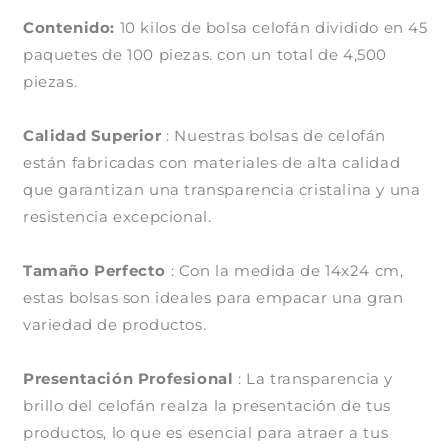
de
de
Contenido:
10
10 kilos de bolsa celofán dividido en
10
45
kilos)
kilos)
paquetes de 100 piezas. con un total de 4,500
piezas.
Calidad Superior
: Nuestras bolsas de celofán
están fabricadas con materiales de alta calidad
que garantizan una transparencia cristalina y una
resistencia excepcional.
Tamaño Perfecto
: Con la medida de 14x24 cm,
estas bolsas son ideales para empacar una gran
variedad de productos.
Compra ahora y paga a meses
Presentación Profesional
: La transparencia y
sin tarjeta de crédito
brillo del celofán realza la presentación de tus
productos, lo que es esencial para atraer a tus
Agrega tu producto al carrito y
elige