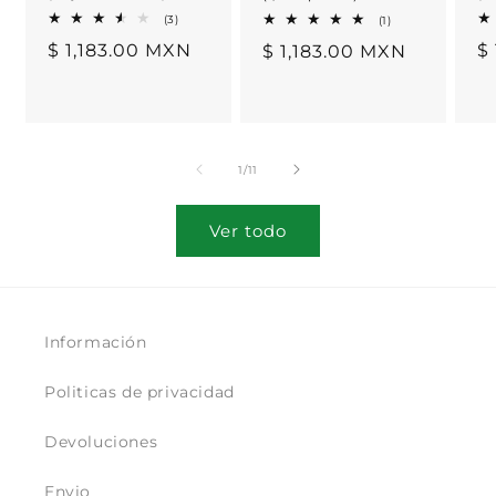
3
1
(3)
(1)
reseñas
reseñas
Precio
$ 1,183.00 MXN
P
$
Precio
$ 1,183.00 MXN
totales
totales
habitual
h
habitual
de
1
/
11
Ver todo
Información
Politicas de privacidad
Devoluciones
Envio