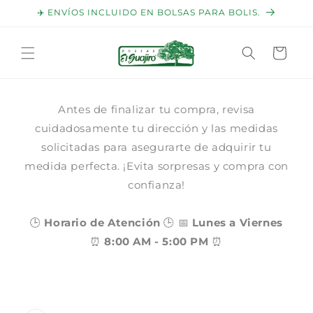
Ir
✈️ ENVÍOS INCLUIDO EN BOLSAS PARA BOLIS.
directamente
al contenido
Carrito
Antes de finalizar tu compra, revisa
cuidadosamente tu dirección y las medidas
solicitadas para asegurarte de adquirir tu
medida perfecta. ¡Evita sorpresas y compra con
confianza!
🕒
Horario de Atención
🕒 📅
Lunes a Viernes
⏰
8:00 AM - 5:00 PM
⏰
Ir
directamente
a la