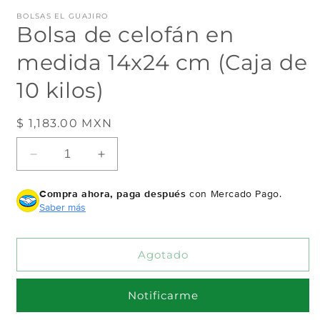
en
e
BOLSAS EL GUAJIRO
una
u
Bolsa de celofán en
ventana
v
modal
m
medida 14x24 cm (Caja de
10 kilos)
Precio
$ 1,183.00 MXN
Agotado
habitual
Reducir
Aumentar
cantidad
cantidad
para
para
Compra ahora, paga después
con Mercado Pago.
Bolsa
Bolsa
Saber más
de
de
celofán
celofán
en
en
Agotado
medida
medida
14x24
14x24
cm
cm
Notificarme
(Caja
(Caja