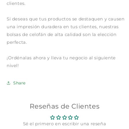
1
clientes.
pagar con Meses sin Tarjeta.
En tu cuenta de Mercado Pago,
elige
2
la cantidad de meses
y confirma.
Si deseas que tus productos se destaquen y causen
Paga mes a mes
con saldo disponible,
3
débito u otros medios.
una impresión duradera en tus clientes, nuestras
bolsas de celofán de alta calidad son la elección
Crédito sujeto a aprobación.
perfecta.
¿Tienes dudas? Consulta nuestra
Ayuda.
¡Ordénalas ahora y lleva tu negocio al siguiente
nivel!
Share
Reseñas de Clientes
Sé el primero en escribir una reseña