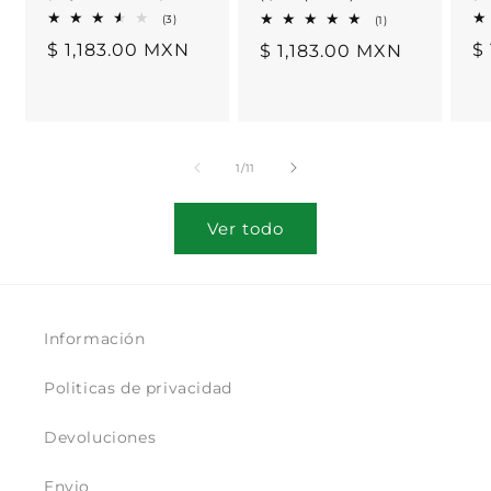
3
1
(3)
(1)
reseñas
reseñas
Precio
$ 1,183.00 MXN
P
$
Precio
$ 1,183.00 MXN
totales
totales
habitual
h
habitual
de
1
/
11
Ver todo
Información
Politicas de privacidad
Devoluciones
Envio