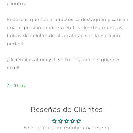
1
clientes.
pagar con Meses sin Tarjeta.
En tu cuenta de Mercado Pago,
elige
2
la cantidad de meses
y confirma.
Si deseas que tus productos se destaquen y causen
Paga mes a mes
con saldo disponible,
3
débito u otros medios.
una impresión duradera en tus clientes, nuestras
bolsas de celofán de alta calidad son la elección
Crédito sujeto a aprobación.
perfecta.
¿Tienes dudas? Consulta nuestra
Ayuda.
¡Ordénalas ahora y lleva tu negocio al siguiente
nivel!
Share
Reseñas de Clientes
Sé el primero en escribir una reseña