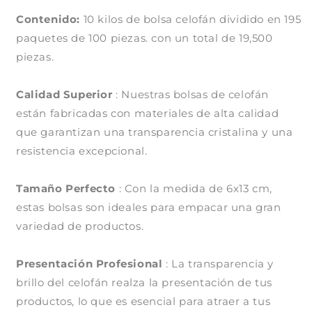
de
de
Contenido:
10
10 kilos de bolsa celofán dividido en 195
10
kilos)
kilos)
paquetes de 100 piezas. con un total de 19,500
piezas.
Calidad Superior
: Nuestras bolsas de celofán
están fabricadas con materiales de alta calidad
que garantizan una transparencia cristalina y una
resistencia excepcional.
Tamaño Perfecto
: Con la medida de 6x13 cm,
estas bolsas son ideales para empacar una gran
variedad de productos.
Compra ahora y paga a meses
Presentación Profesional
: La transparencia y
sin tarjeta de crédito
brillo del celofán realza la presentación de tus
productos, lo que es esencial para atraer a tus
Agrega tu producto al carrito y
elige