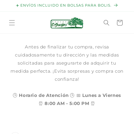
Ir
✈️ ENVÍOS INCLUIDO EN BOLSAS PARA BOLIS.
directamente
al contenido
Carrito
Antes de finalizar tu compra, revisa
cuidadosamente tu dirección y las medidas
solicitadas para asegurarte de adquirir tu
medida perfecta. ¡Evita sorpresas y compra con
confianza!
🕒
Horario de Atención
🕒 📅
Lunes a Viernes
⏰
8:00 AM - 5:00 PM
⏰
Ir
directamente
a la