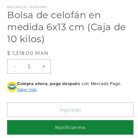
en
e
BOLSAS EL GUAJIRO
una
u
Bolsa de celofán en
ventana
v
modal
m
medida 6x13 cm (Caja de
10 kilos)
Precio
$ 1,318.00 MXN
Agotado
habitual
Reducir
Aumentar
cantidad
cantidad
para
para
Compra ahora, paga después
con Mercado Pago.
Bolsa
Bolsa
Saber más
de
de
celofán
celofán
en
en
Agotado
medida
medida
6x13
6x13
cm
cm
Notificarme
(Caja
(Caja