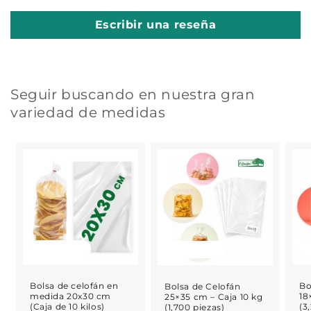
Escribir una reseña
Seguir buscando en nuestra gran
variedad de medidas
Agotado
Agotado
Bolsa de celofán en
Bo
Bolsa de Celofán
medida 20x30 cm
18
25×35 cm – Caja 10 kg
(Caja de 10 kilos)
(3
(1,700 piezas)